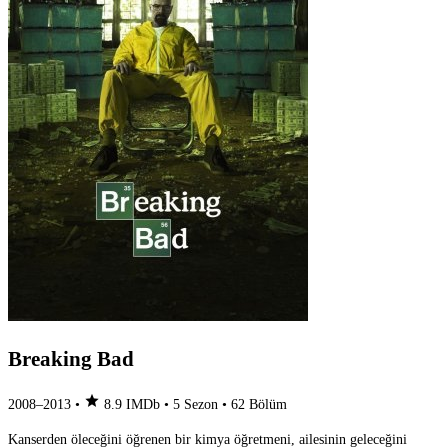
Breaking Bad
star
2008–2013
•
8.9
IMDb
•
5 Sezon
•
62 Bölüm
Kanserden öleceğini öğrenen bir kimya öğretmeni, ailesinin geleceğini