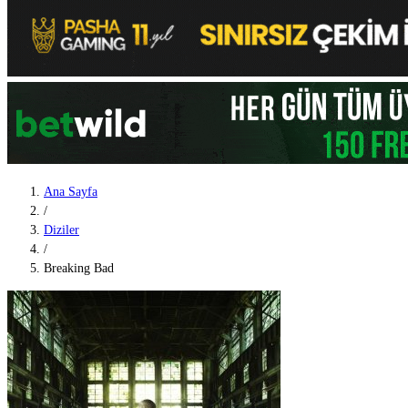
Ana Sayfa
/
Diziler
/
Breaking Bad