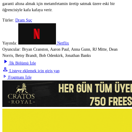
garanti altına almak için metamfetamin üretip satmak üzere eski bir
öğrencisiyle kafa kafaya verir.
Türler:
Dram
Suç
Yayında:
Netflix
Oyuncular:
Bryan Cranston, Aaron Paul, Anna Gunn, RJ Mitte, Dean
Norris, Betsy Brandt, Bob Odenkirk, Jonathan Banks
play_arrow
İlk Bölümü İzle
person
Listeye eklemek için giriş yap
play_arrow
Fragmanı İzle