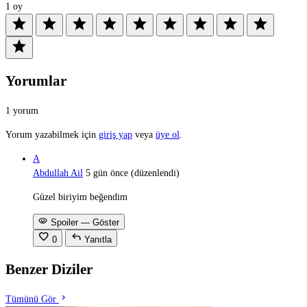
1 oy
star
star
star
star
star
star
star
star
star
star
Yorumlar
1 yorum
Yorum yazabilmek için
giriş yap
veya
üye ol
.
A
Abdullah Ail
5 gün önce
(düzenlendi)
Güzel biriyim beğendim
visibility
Spoiler — Göster
favorite
reply
0
Yanıtla
Benzer Diziler
chevron_right
Tümünü Gör