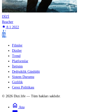
DİZİ
Reacher
star
8.1
2022
Filmler
Diziler
Trend
Platformlar
İletişim
Değişiklik Günlüğü
Sistem Durumu
Gizlilik
Çerez Politikası
© 2026 Dizi.life — Tüm hakları saklıdır.
home
Ana