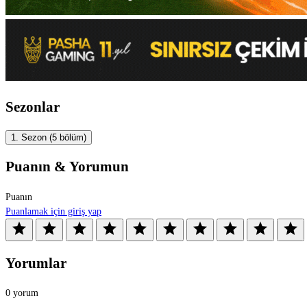
Sezonlar
1. Sezon
(5 bölüm)
Puanın & Yorumun
Puanın
Puanlamak için giriş yap
star
star
star
star
star
star
star
star
star
star
Yorumlar
0 yorum