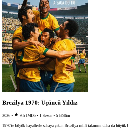
Brezilya 1970: Üçüncü Yıldız
star
2026
•
9.5
IMDb
•
1 Sezon
•
5 Bölüm
1970'te büyük hayallerle sahaya çıkan Brezilya millî takımını daha da büyük