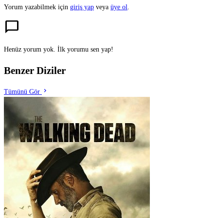
Yorum yazabilmek için
giriş yap
veya
üye ol
.
chat_bubble
Henüz yorum yok. İlk yorumu sen yap!
Benzer Diziler
chevron_right
Tümünü Gör