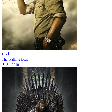
DİZİ
The Walking Dead
star
8.1
2010