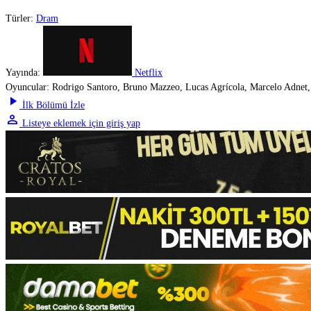
Türler:
Dram
Yayında:
Netflix
Oyuncular:
Rodrigo Santoro, Bruno Mazzeo, Lucas Agrícola, Marcelo Adnet,
play_arrow
İlk Bölümü İzle
person
Listeye eklemek için giriş yap