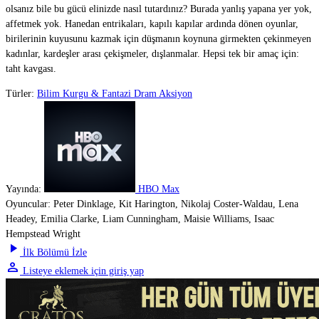
olsanız bile bu gücü elinizde nasıl tutardınız? Burada yanlış yapana yer yok,
affetmek yok. Hanedan entrikaları, kapılı kapılar ardında dönen oyunlar,
birilerinin kuyusunu kazmak için düşmanın koynuna girmekten çekinmeyen
kadınlar, kardeşler arası çekişmeler, dışlanmalar. Hepsi tek bir amaç için:
taht kavgası.
Türler:
Bilim Kurgu & Fantazi
Dram
Aksiyon
Yayında:
HBO Max
Oyuncular:
Peter Dinklage, Kit Harington, Nikolaj Coster-Waldau, Lena
Headey, Emilia Clarke, Liam Cunningham, Maisie Williams, Isaac
Hempstead Wright
play_arrow
İlk Bölümü İzle
person
Listeye eklemek için giriş yap