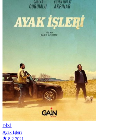
DİZİ
Ayak İşleri
star
8.2
2021