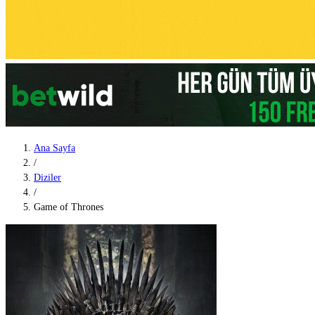
Ana Sayfa
/
Diziler
/
Game of Thrones