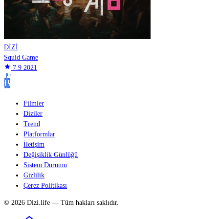
DİZİ
Squid Game
star
7.9
2021
Filmler
Diziler
Trend
Platformlar
İletişim
Değişiklik Günlüğü
Sistem Durumu
Gizlilik
Çerez Politikası
© 2026 Dizi.life — Tüm hakları saklıdır.