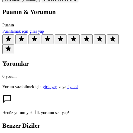
Puanın & Yorumun
Puanın
Puanlamak için giriş yap
star
star
star
star
star
star
star
star
star
star
Yorumlar
0 yorum
Yorum yazabilmek için
giriş yap
veya
üye ol
.
chat_bubble
Henüz yorum yok. İlk yorumu sen yap!
Benzer Diziler