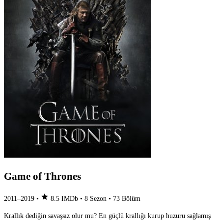
Game of Thrones
star
2011–2019
•
8.5
IMDb
•
8 Sezon
•
73 Bölüm
Krallık dediğin savaşsız olur mu? En güçlü krallığı kurup huzuru sağlamış