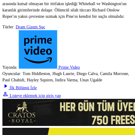
arasında kutsal olmayan bir ittifakın işlediği Whitehall ve Washington'un
karanlık girintilerinde dolaşır. Ölümcül silah tüccarı Richard Onslow
Roper'ın yakın çevresine sızmak için Pine'ın kendisi bir suçlu olmalıdır.
Türler:
Dram
Gizem
Suç
Yayında:
Prime Video
Oyuncular:
Tom Hiddleston, Hugh Laurie, Diego Calva, Camila Morrone,
Paul Chahidi, Hayley Squires, Indira Varma, Unax Ugalde
play_arrow
İlk Bölümü İzle
person
Listeye eklemek için giriş yap