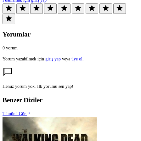
Puanlamak için giriş yap
star
star
star
star
star
star
star
star
star
star
Yorumlar
0 yorum
Yorum yazabilmek için
giriş yap
veya
üye ol
.
chat_bubble
Henüz yorum yok. İlk yorumu sen yap!
Benzer Diziler
chevron_right
Tümünü Gör