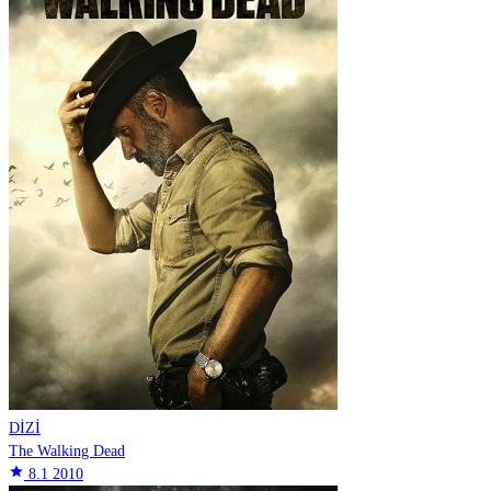
DİZİ
The Walking Dead
star
8.1
2010