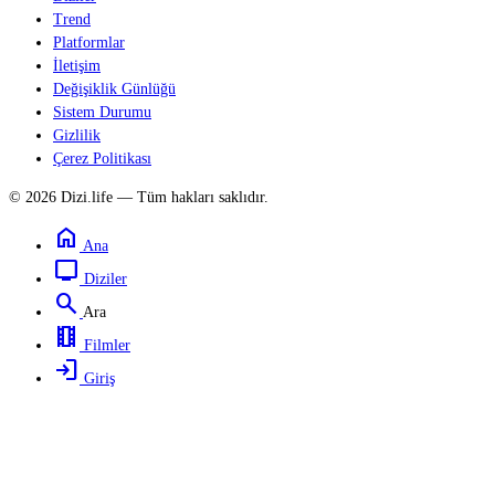
Trend
Platformlar
İletişim
Değişiklik Günlüğü
Sistem Durumu
Gizlilik
Çerez Politikası
© 2026 Dizi.life — Tüm hakları saklıdır.
home
Ana
tv
Diziler
search
Ara
local_movies
Filmler
login
Giriş