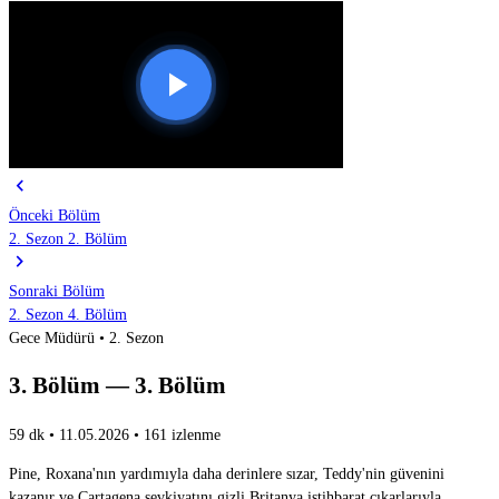
chevron_left
Önceki Bölüm
2. Sezon 2. Bölüm
chevron_right
Sonraki Bölüm
2. Sezon 4. Bölüm
Gece Müdürü • 2. Sezon
3. Bölüm — 3. Bölüm
59 dk
•
11.05.2026
•
161 izlenme
Pine, Roxana'nın yardımıyla daha derinlere sızar, Teddy'nin güvenini
kazanır ve Cartagena sevkiyatını gizli Britanya istihbarat çıkarlarıyla