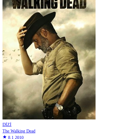
DİZİ
The Walking Dead
star
8.1
2010