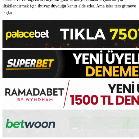
ilişkilendirmek için ihtiyaç duyduğu kanıtı elde eder. Ama işler ters gitmeye
başlar.