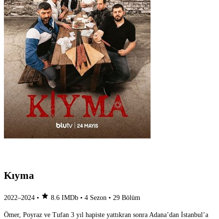
Kıyma
star
2022–2024
•
8.6
IMDb
•
4 Sezon
•
29 Bölüm
Ömer, Poyraz ve Tufan 3 yıl hapiste yattıkran sonra Adana’dan İstanbul’a