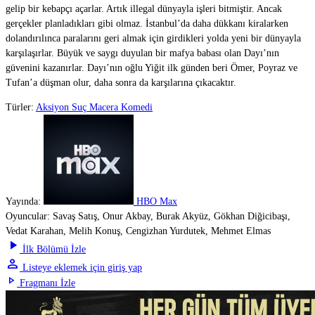
gelip bir kebapçı açarlar. Artık illegal dünyayla işleri bitmiştir. Ancak
gerçekler planladıkları gibi olmaz. İstanbul’da daha dükkanı kiralarken
dolandırılınca paralarını geri almak için girdikleri yolda yeni bir dünyayla
karşılaşırlar. Büyük ve saygı duyulan bir mafya babası olan Dayı’nın
güvenini kazanırlar. Dayı’nın oğlu Yiğit ilk günden beri Ömer, Poyraz ve
Tufan’a düşman olur, daha sonra da karşılarına çıkacaktır.
Türler:
Aksiyon
Suç
Macera
Komedi
Yayında:
HBO Max
Oyuncular:
Savaş Satış, Onur Akbay, Burak Akyüz, Gökhan Diğicibaşı,
Vedat Karahan, Melih Konuş, Cengizhan Yurdutek, Mehmet Elmas
play_arrow
İlk Bölümü İzle
person
Listeye eklemek için giriş yap
play_arrow
Fragmanı İzle