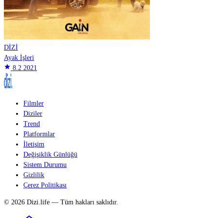
DİZİ
Ayak İşleri
star
8.2
2021
Filmler
Diziler
Trend
Platformlar
İletişim
Değişiklik Günlüğü
Sistem Durumu
Gizlilik
Çerez Politikası
© 2026 Dizi.life — Tüm hakları saklıdır.