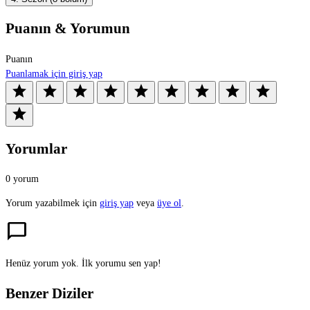
Puanın & Yorumun
Puanın
Puanlamak için giriş yap
star
star
star
star
star
star
star
star
star
star
Yorumlar
0 yorum
Yorum yazabilmek için
giriş yap
veya
üye ol
.
chat_bubble
Henüz yorum yok. İlk yorumu sen yap!
Benzer Diziler