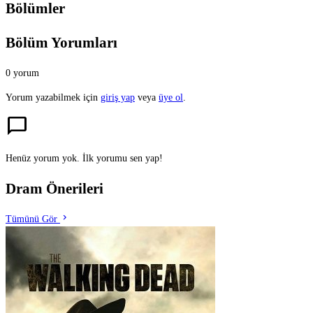
Bölümler
Bölüm Yorumları
0 yorum
Yorum yazabilmek için
giriş yap
veya
üye ol
.
chat_bubble
Henüz yorum yok. İlk yorumu sen yap!
Dram Önerileri
chevron_right
Tümünü Gör