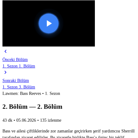
chevron_left
Önceki Bölüm
1. Sezon 1. Bölüm
chevron_right
Sonraki Bölüm
1. Sezon 3. Bölüm
Lawmen: Bass Reeves • 1. Sezon
2. Bölüm — 2. Bölüm
43 dk
•
05.06.2026
•
135 izlenme
Bass ve ailesi çiftliklerinde zor zamanlar geçirirken şerif yardımcısı Sherrill
tarafından ziyaret edilirler. Bu ziyaretle birlikte Bass'a ilginç bir teklif