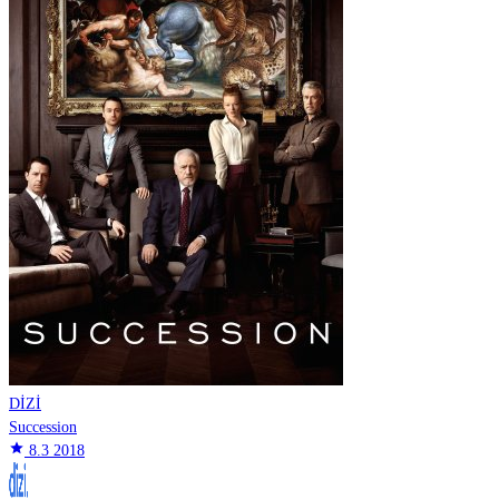
DİZİ
Succession
star
8.3
2018