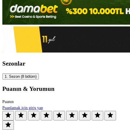
Sezonlar
1. Sezon
(8 bölüm)
Puanın & Yorumun
Puanın
Puanlamak için giriş yap
star
star
star
star
star
star
star
star
star
star