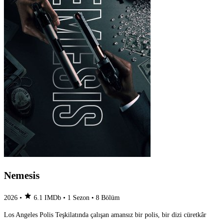
Nemesis
star
2026
•
6.1
IMDb
•
1 Sezon
•
8 Bölüm
Los Angeles Polis Teşkilatında çalışan amansız bir polis, bir dizi cüretkâr