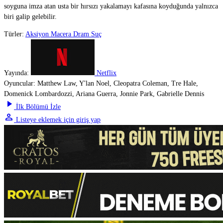
soyguna imza atan usta bir hırsızı yakalamayı kafasına koyduğunda yalnızca
biri galip gelebilir.
Türler:
Aksiyon
Macera
Dram
Suç
Yayında:
Netflix
Oyuncular:
Matthew Law, Y'lan Noel, Cleopatra Coleman, Tre Hale,
Domenick Lombardozzi, Ariana Guerra, Jonnie Park, Gabrielle Dennis
play_arrow
İlk Bölümü İzle
person
Listeye eklemek için giriş yap