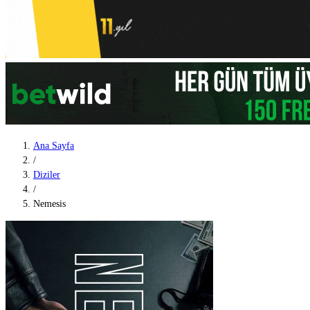
Ana Sayfa
/
Diziler
/
Nemesis