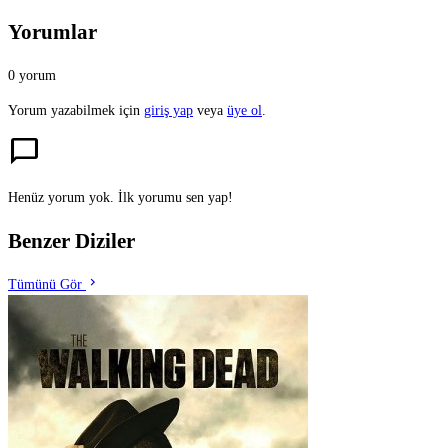
Yorumlar
0 yorum
Yorum yazabilmek için
giriş yap
veya
üye ol
.
chat_bubble
Henüz yorum yok. İlk yorumu sen yap!
Benzer Diziler
chevron_right
Tümünü Gör