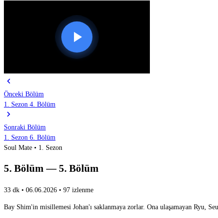
chevron_left
Önceki Bölüm
1. Sezon 4. Bölüm
chevron_right
Sonraki Bölüm
1. Sezon 6. Bölüm
Soul Mate • 1. Sezon
5. Bölüm — 5. Bölüm
33 dk
•
06.06.2026
•
97 izlenme
Bay Shim'in misillemesi Johan'ı saklanmaya zorlar. Ona ulaşamayan Ryu, Seul