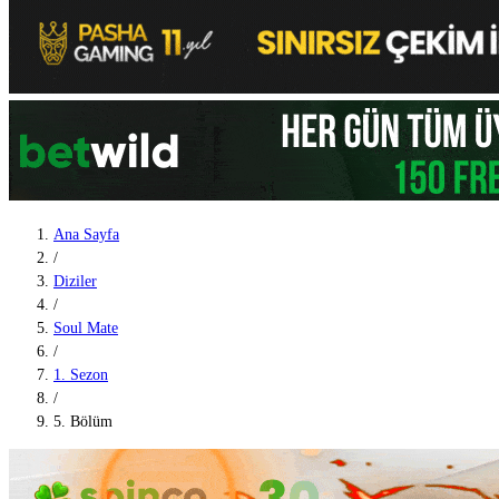
Ana Sayfa
/
Diziler
/
Soul Mate
/
1. Sezon
/
5. Bölüm