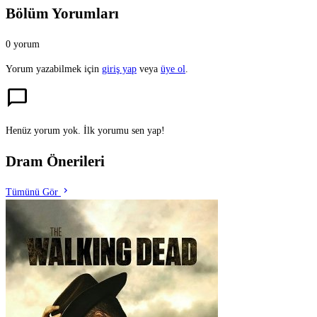
Bölüm Yorumları
0 yorum
Yorum yazabilmek için
giriş yap
veya
üye ol
.
chat_bubble
Henüz yorum yok. İlk yorumu sen yap!
Dram Önerileri
chevron_right
Tümünü Gör