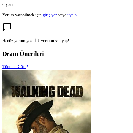
0 yorum
Yorum yazabilmek için
giriş yap
veya
üye ol
.
chat_bubble
Henüz yorum yok. İlk yorumu sen yap!
Dram Önerileri
chevron_right
Tümünü Gör