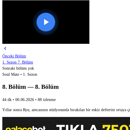
chevron_left
Önceki Bölüm
1. Sezon 7. Bölüm
Sonraki bölüm yok
Soul Mate • 1. Sezon
8. Bölüm — 8. Bölüm
44 dk
•
06.06.2026
•
88 izlenme
Yıllar sonra Ryu, amcasının stüdyosunda bırakılan bir eskiz defterini ortaya çı