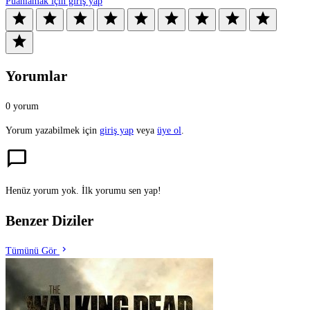
Puanlamak için giriş yap
star
star
star
star
star
star
star
star
star
star
Yorumlar
0 yorum
Yorum yazabilmek için
giriş yap
veya
üye ol
.
chat_bubble
Henüz yorum yok. İlk yorumu sen yap!
Benzer Diziler
chevron_right
Tümünü Gör