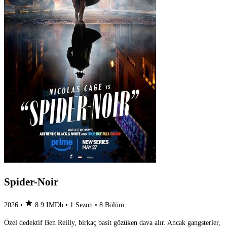
Spider-Noir
star
2026
•
8.9
IMDb
•
1 Sezon
•
8 Bölüm
Özel dedektif Ben Reilly, birkaç basit gözüken dava alır. Ancak gangsterler,