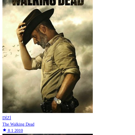
DİZİ
The Walking Dead
star
8.1
2010