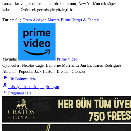
canavarlar ve gizemli can alıcı bir kadın onu, New York'un tek süper
kahramanı Örümcek geçmişiyle yüzleştirir.
Türler:
Suç
Dram
Aksiyon
Macera
Bilim Kurgu & Fantazi
Yayında:
Prime Video
Oyuncular:
Nicolas Cage, Lamorne Morris, Li Jun Li, Karen Rodriguez,
Abraham Popoola, Jack Huston, Brendan Gleeson
play_arrow
İlk Bölümü İzle
person
Listeye eklemek için giriş yap
play_arrow
Fragmanı İzle