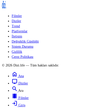
Filmler
Diziler
Trend
Platformlar
İletişim
Değişiklik Günlüğü
Sistem Durumu
Gizlilik
Çerez Politikası
© 2026 Dizi.life — Tüm hakları saklıdır.
home
Ana
tv
Diziler
search
Ara
local_movies
Filmler
login
Giriş