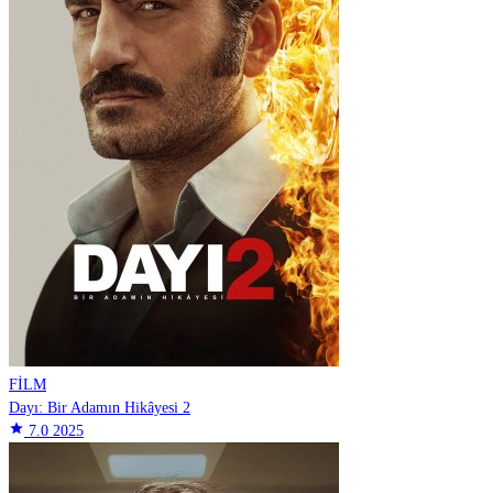
FİLM
Dayı: Bir Adamın Hikâyesi 2
star
7.0
2025