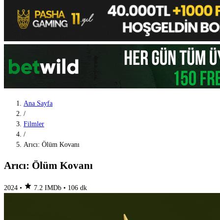
Ana Sayfa
/
Filmler
/
Arıcı: Ölüm Kovanı
Arıcı: Ölüm Kovanı
star
2024
•
7.2
IMDb
•
106 dk