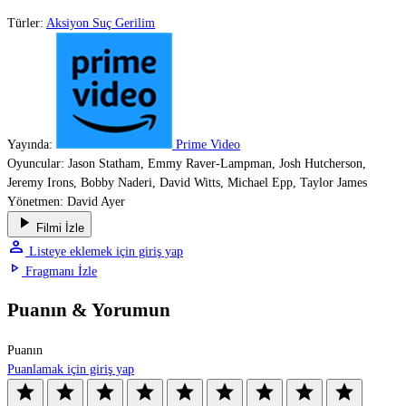
Türler:
Aksiyon
Suç
Gerilim
Yayında:
Prime Video
Oyuncular:
Jason Statham, Emmy Raver-Lampman, Josh Hutcherson,
Jeremy Irons, Bobby Naderi, David Witts, Michael Epp, Taylor James
Yönetmen:
David Ayer
play_arrow
Filmi İzle
person
Listeye eklemek için giriş yap
play_arrow
Fragmanı İzle
Puanın & Yorumun
Puanın
Puanlamak için giriş yap
star
star
star
star
star
star
star
star
star