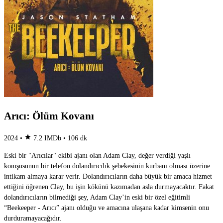
Arıcı: Ölüm Kovanı
star
2024
•
7.2
IMDb
•
106 dk
Eski bir "Arıcılar" ekibi ajanı olan Adam Clay, değer verdiği yaşlı
komşusunun bir telefon dolandırıcılık şebekesinin kurbanı olması üzerine
intikam almaya karar verir. Dolandırıcıların daha büyük bir amaca hizmet
ettiğini öğrenen Clay, bu işin kökünü kazımadan asla durmayacaktır. Fakat
dolandırıcıların bilmediği şey, Adam Clay’in eski bir özel eğitimli
“Beekeeper - Arıcı” ajanı olduğu ve amacına ulaşana kadar kimsenin onu
durduramayacağıdır.