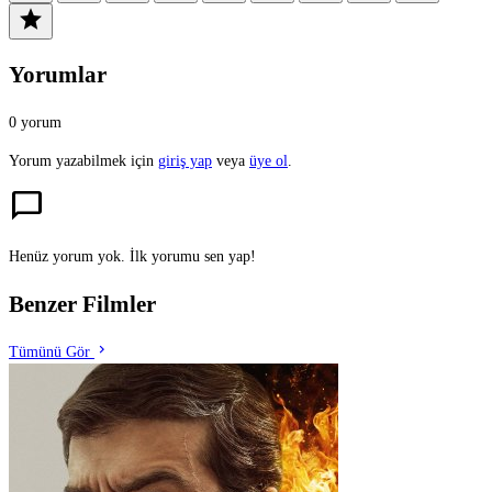
star
Yorumlar
0 yorum
Yorum yazabilmek için
giriş yap
veya
üye ol
.
chat_bubble
Henüz yorum yok. İlk yorumu sen yap!
Benzer Filmler
chevron_right
Tümünü Gör