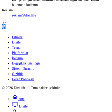
butonunu kullanın.
Reklam
reklam@dizi.life
Filmler
Diziler
Trend
Platformlar
İletişim
Değişiklik Günlüğü
Sistem Durumu
Gizlilik
Çerez Politikası
© 2026 Dizi.life — Tüm hakları saklıdır.
home
Ana
tv
Diziler