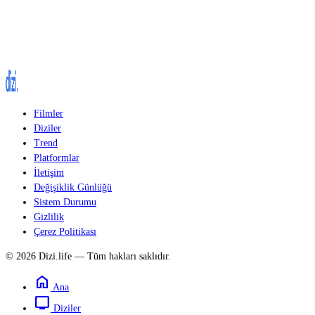
Filmler
Diziler
Trend
Platformlar
İletişim
Değişiklik Günlüğü
Sistem Durumu
Gizlilik
Çerez Politikası
© 2026 Dizi.life — Tüm hakları saklıdır.
home
Ana
tv
Diziler