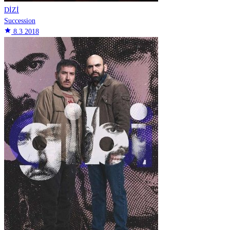
DİZİ
Succession
star
8.3
2018