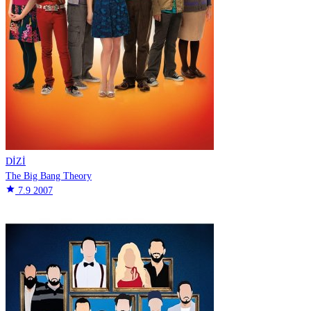
DİZİ
The Big Bang Theory
star
7.9
2007