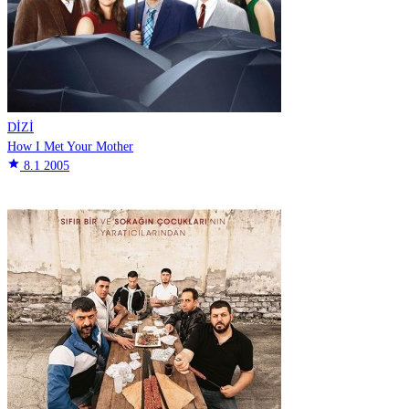
DİZİ
How I Met Your Mother
star
8.1
2005