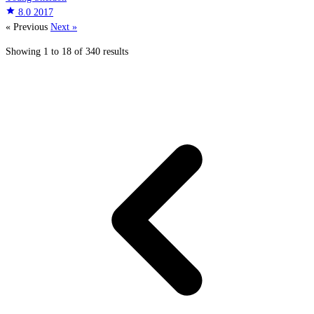
star
8.0
2017
« Previous
Next »
Showing
1
to
18
of
340
results